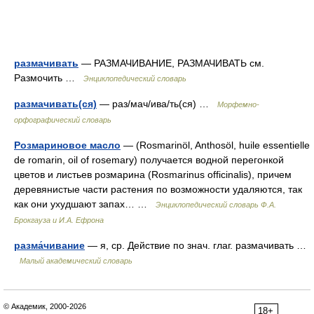
размачивать
— РАЗМАЧИВАНИЕ, РАЗМАЧИВАТЬ см.
Размочить …
Энциклопедический словарь
размачивать(ся)
— раз/мач/ива/ть(ся) …
Морфемно-
орфографический словарь
Розмариновое масло
— (Rosmarinöl, Anthosöl, huile essentielle
de romarin, oil of rosemary) получается водной перегонкой
цветов и листьев розмарина (Rosmarinus officinalis), причем
деревянистые части растения по возможности удаляются, так
как они ухудшают запах… …
Энциклопедический словарь Ф.А.
Брокгауза и И.А. Ефрона
разма́чивание
— я, ср. Действие по знач. глаг. размачивать …
Малый академический словарь
© Академик, 2000-2026
18+