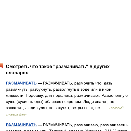
Смотреть что такое "размачивать" в других
словарях:
РАЗМАЧИВАТЬ
— РАЗМАЧИВАТЬ, размочить что, дать
размякнуть, разбухнуть, разволгнуть в воде или в иной
жидкости. Подошву, для подшивки, размачивают. Размоченную
сушь (сухие плоды) обливают сиропом. Люди хвалят, не
захвалят; люди хулят, не захулят; ветры веют, не …
Толковый
словарь Даля
РАЗМАЧИВАТЬ
— РАЗМАЧИВАТЬ, размачиваю, размачиваешь.